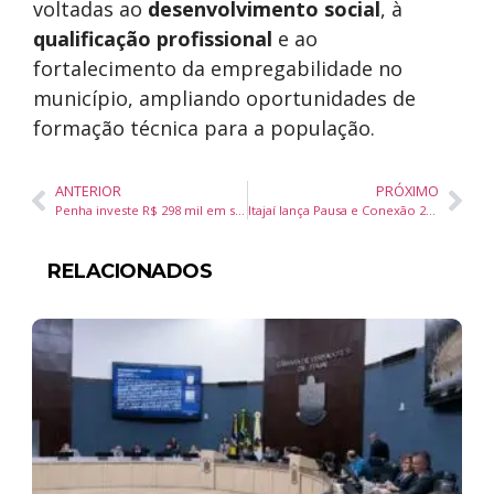
voltadas ao
desenvolvimento social
, à
qualificação profissional
e ao
fortalecimento da empregabilidade no
município, ampliando oportunidades de
formação técnica para a população.
ANTERIOR
PRÓXIMO
Penha investe R$ 298 mil em saúde bucal e prevê entrega de 600 próteses dentárias em 2026
Itajaí lança Pausa e Conexão 2026 com 23 cafeterias e expectativa de até 8 mil combos vendidos
RELACIONADOS