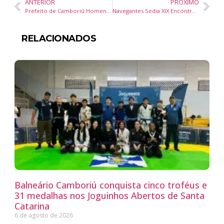
ANTERIOR
PRÓXIMO
Prefeito de Camboriú Homenageia Ex-Secretário de Saúde e Anuncia Novo Titular para a Pasta
Navegantes Sedia XIX Encontro Estadual de Conselheiros Tutelares – Evento Discute Proteção a Crianças e Adolescentes em SC
RELACIONADOS
Balneário Camboriú conquista cinco troféus e
31 medalhas nos Joguinhos Abertos de Santa
Catarina
6 de agosto de 2026