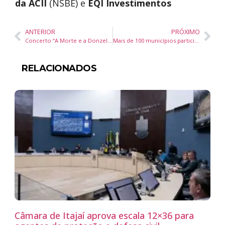
da ACII
(NSBE) e
EQI Investimentos
ANTERIOR
PRÓXIMO
Concerto “A Morte e a Donzela” da OFiC traz drama e reflexão feminista ao CIC em Florianópolis
Mais de 100 municípios participam do 8º Congresso Catarinense de Cidades Inteligentes em Criciúma
RELACIONADOS
Câmara de Itajaí aprova escala 12×36 para