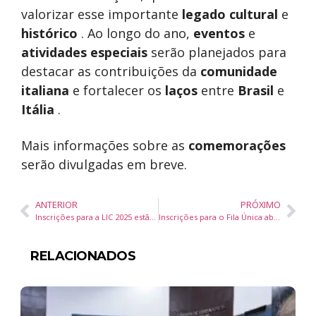
valorizar esse importante
legado cultural
e
histórico
. Ao longo do ano,
eventos
e
atividades especiais
serão planejados para
destacar as contribuições da
comunidade
italiana
e fortalecer os
laços
entre
Brasil
e
Itália
.
Mais informações sobre as
comemorações
serão divulgadas em breve.
ANTERIOR
PRÓXIMO
Inscrições para a LIC 2025 estão abertas até 9 de fevereiro
Inscrições para o Fila Única abrem na segunda-feira (13)
RELACIONADOS