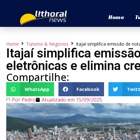
Home
T
Home
Turismo & Negocios
Itajaí simplifica emissão de not
Itajaí simplifica emissã
eletrônicas e elimina c
Compartilhe:
WhatsApp
Facebook
Twitt
Por
Pedro
Atualizado em
15/09/2025