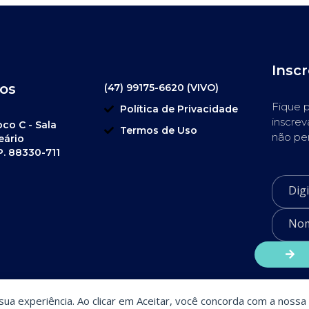
Insc
os
(47) 99175-6620 (VIVO)
Fique p
Política de Privacidade
inscrev
oco C - Sala
Termos de Uso
não pe
eário
P. 88330-711
a sua experiência. Ao clicar em Aceitar, você concorda com a nossa 