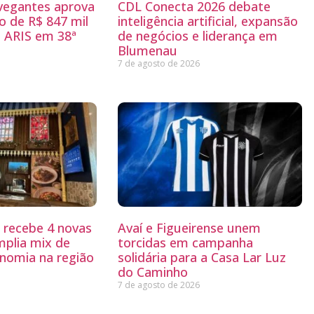
egantes aprova
CDL Conecta 2026 debate
 de R$ 847 mil
inteligência artificial, expansão
 ARIS em 38ª
de negócios e liderança em
Blumenau
7 de agosto de 2026
g recebe 4 novas
Avaí e Figueirense unem
mplia mix de
torcidas em campanha
nomia na região
solidária para a Casa Lar Luz
do Caminho
7 de agosto de 2026