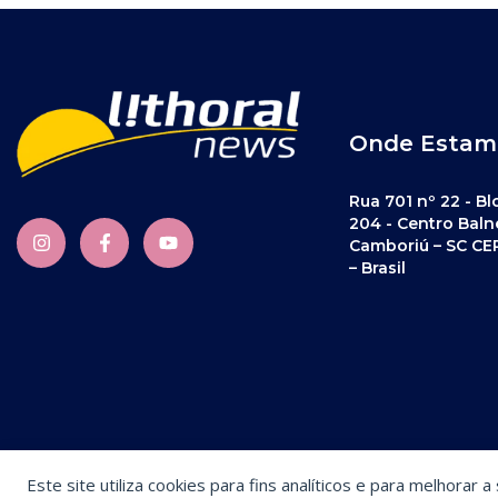
Onde Estam
Rua 701 nº 22 - Bl
204 - Centro Baln
Camboriú – SC CE
– Brasil
Este site utiliza cookies para fins analíticos e para melhorar 