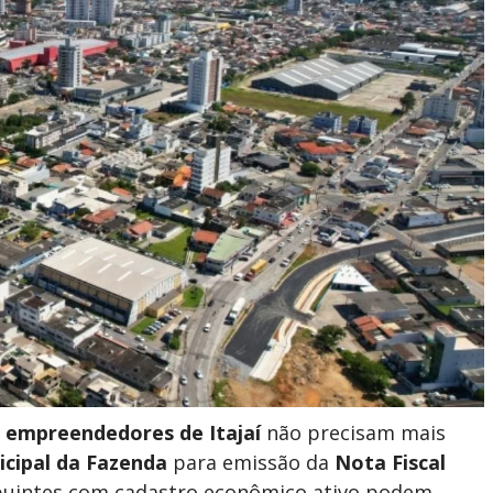
 empreendedores de Itajaí
não precisam mais
icipal da Fazenda
para emissão da
Nota Fiscal
ibuintes com cadastro econômico ativo podem