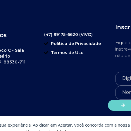
Insc
os
(47) 99175-6620 (VIVO)
Fique p
Política de Privacidade
inscrev
oco C - Sala
Termos de Uso
não pe
eário
P. 88330-711
a sua experiência. Ao clicar em Aceitar, você concorda com a nossa 