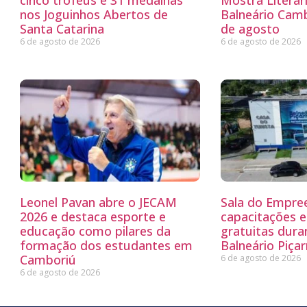
cinco troféus e 31 medalhas
Mostra Literá
nos Joguinhos Abertos de
Balneário Camb
Santa Catarina
de agosto
6 de agosto de 2026
6 de agosto de 2026
Leonel Pavan abre o JECAM
Sala do Empre
2026 e destaca esporte e
capacitações e
educação como pilares da
gratuitas dur
formação dos estudantes em
Balneário Piçar
Camboriú
6 de agosto de 2026
6 de agosto de 2026