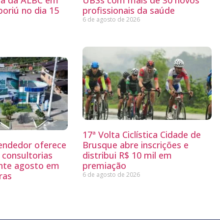
ria da ALBC em
UBSs com mais de 30 novos
oriú no dia 15
profissionais da saúde
6 de agosto de 2026
17ª Volta Ciclística Cidade de
endedor oferece
Brusque abre inscrições e
 consultorias
distribui R$ 10 mil em
ante agosto em
premiação
ras
6 de agosto de 2026