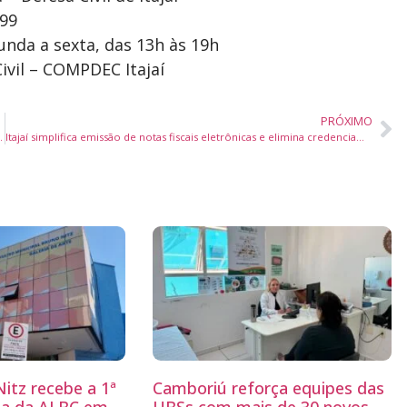
199
unda a sexta, das 13h às 19h
ivil – COMPDEC Itajaí
PRÓXIMO
ar políticas de bem-estar animal
Itajaí simplifica emissão de notas fiscais eletrônicas e elimina credenciamento
itz recebe a 1ª
Camboriú reforça equipes das