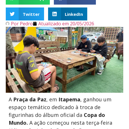
Twitter
LinkedIn
Por
Pedro
Atualizado em
20/05/2026
A
Praça da Paz
, em
Itapema
, ganhou um
espaço temático dedicado à troca de
figurinhas do álbum oficial da
Copa do
Mundo.
A ação começou nesta terça-feira