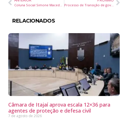
ANTERIOR
PRÓXIMO
Coluna Social Simone Macedo – Jornal Diário DC – 30 out24
Processo de Transição de governo em BC, tem inicio oficial
RELACIONADOS
Câmara de Itajaí aprova escala 12×36 para
agentes de proteção e defesa civil
7 de agosto de 2026