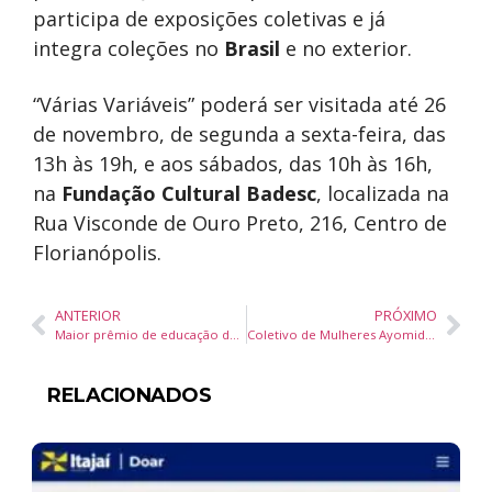
participa de exposições coletivas e já
integra coleções no
Brasil
e no exterior.
“Várias Variáveis” poderá ser visitada até 26
de novembro, de segunda a sexta-feira, das
13h às 19h, e aos sábados, das 10h às 16h,
na
Fundação Cultural Badesc
, localizada na
Rua Visconde de Ouro Preto, 216, Centro de
Florianópolis.
ANTERIOR
PRÓXIMO
Maior prêmio de educação de Santa Catarina homenageia 37 profissionais e lança selo inédito de credenciamento escolar
Coletivo de Mulheres Ayomidê lança primeiro álbum autoral com show gratuito em Balneário Piçarras
RELACIONADOS