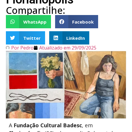
Compartilhe:
WhatsApp
Facebook
Twitter
LinkedIn
Por
Pedro
Atualizado em
29/09/2025
A
Fundação Cultural Badesc
, em