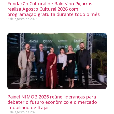
Fundação Cultural de Balneário Piçarras
realiza Agosto Cultural 2026 com
programação gratuita durante todo o mês
6 de agosto de 2026
Painel NIMOB 2026 reúne lideranças para
debater o futuro econômico e o mercado
imobiliário de Itajaí
6 de agosto de 2026