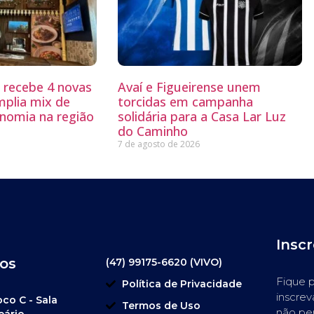
g recebe 4 novas
Avaí e Figueirense unem
mplia mix de
torcidas em campanha
nomia na região
solidária para a Casa Lar Luz
do Caminho
7 de agosto de 2026
Insc
os
(47) 99175-6620 (VIVO)
Fique p
Política de Privacidade
inscrev
oco C - Sala
Termos de Uso
não pe
eário