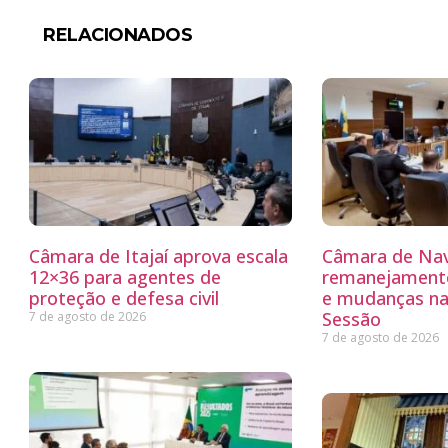
RELACIONADOS
Câmara de Itajaí aprova escala
Câmara de Nav
12×36 para agentes de
remanejamento
proteção e defesa civil
e mudanças na
Sessão
7 de agosto de 2026
7 de agosto de 2026