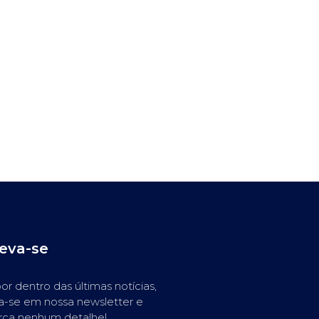
reva-se
or dentro das últimas notícias,
a-se em nossa newsletter e
rca nenhum detalhe!