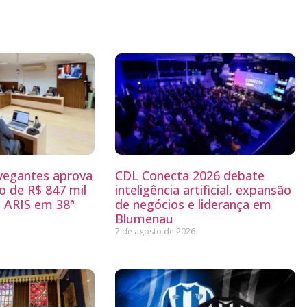
egantes aprova
CDL Conecta 2026 debate
 de R$ 847 mil
inteligência artificial, expansão
 ARIS em 38ª
de negócios e liderança em
Blumenau
7 de agosto de 2026