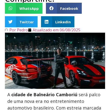
WhatsApp
Facebook
Twitter
LinkedIn
Por
Pedro
Atualizado em
06/08/2025
A
cidade de Balneário Camboriú
será palco
de uma nova era no entretenimento
automotivo brasileiro. Com estreia marcada