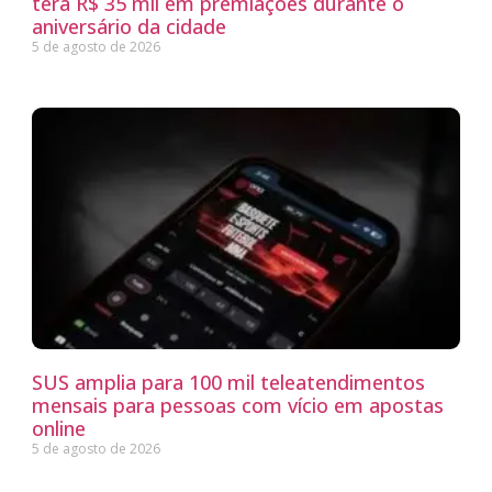
terá R$ 35 mil em premiações durante o
aniversário da cidade
5 de agosto de 2026
SUS amplia para 100 mil teleatendimentos
mensais para pessoas com vício em apostas
online
5 de agosto de 2026