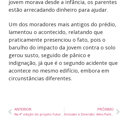
jovem morava desde a infância, os parentes
estão arrecadando dinheiro para ajudar.
Um dos moradores mais antigos do prédio,
lamentou o acontecido, relatando que
praticamente presenciou o fato, pois o
barulho do impacto da jovem contra o solo
gerou susto, seguido de pânico e
indignação, já que é o segundo acidente que
acontece no mesmo edifício, embora em
circunstâncias diferentes.
ANTERIOR
PRÓXIMO
Na 4ª edição do projeto Futuros Disruptivos, jovens mergulham na magia da contação de histórias
Inclusão e Diversão: Alles Park e FG Big Wheel celebram o Dia Nacional da Pessoa com Deficiência