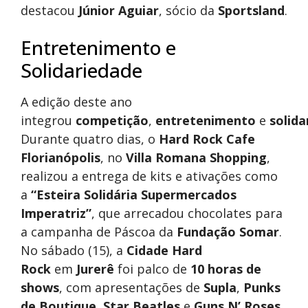
destacou
Júnior Aguiar
, sócio da
Sportsland
.
Entretenimento e
Solidariedade
A edição deste ano
integrou
competição
,
entretenimento
e
solida
Durante quatro dias, o
Hard Rock Cafe
Florianópolis
, no
Villa Romana Shopping
,
realizou a entrega de kits e ativações como
a
“Esteira Solidária Supermercados
Imperatriz”
, que arrecadou chocolates para
a campanha de Páscoa da
Fundação Somar
.
No sábado (15), a
Cidade Hard
Rock
em
Jurerê
foi palco de
10 horas de
shows
, com apresentações de
Supla
,
Punks
de Boutique
,
Star Beatles
e
Guns N’ Roses