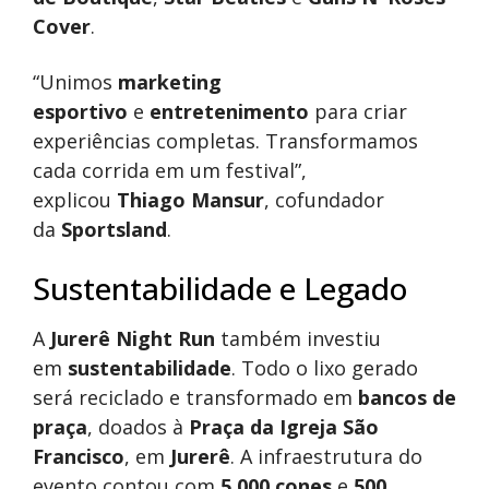
Cover
.
“Unimos
marketing
esportivo
e
entretenimento
para criar
experiências completas. Transformamos
cada corrida em um festival”,
explicou
Thiago Mansur
, cofundador
da
Sportsland
.
Sustentabilidade e Legado
A
Jurerê Night Run
também investiu
em
sustentabilidade
. Todo o lixo gerado
será reciclado e transformado em
bancos de
praça
, doados à
Praça da Igreja São
Francisco
, em
Jurerê
. A infraestrutura do
evento contou com
5.000 cones
e
500