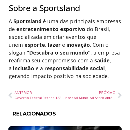
Sobre a Sportsland
A
Sportsland
é uma das principais empresas
de
entretenimento esportivo
do Brasil,
especializada em criar eventos que
unem
esporte
,
lazer
e
inovação
. Com o
slogan
“Descubra o seu mundo”
, a empresa
reafirma seu compromisso com a
saúde
,
a
inclusão
e a
responsabilidade social
,
gerando impacto positivo na sociedade.
ANTERIOR
PRÓXIMO
Governo Federal Recebe 127 Brasileiros Repatriados dos Estados Unidos com Acolhimento Humanizado
Hospital Municipal Santo Antônio Inicia Atendimento Oftalmológico Pediátrico em Itapema
RELACIONADOS