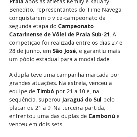
Praia
após as atletas Kemily e Kauany
Benedito, representantes do Time Navega,
conquistarem o vice-campeonato da
segunda etapa do
Campeonato
Catarinense de Vôlei de Praia Sub-21
. A
competição foi realizada entre os dias 27 e
28 de junho, em
São José
, e garantiu mais
um pódio estadual para a modalidade.
A dupla teve uma campanha marcada por
grandes atuações. Na estreia, venceu a
equipe de
Timbó
por 21 a 10 e, na
sequência, superou
Jaraguá do Sul
pelo
placar de 21 a 9. Na terceira partida,
enfrentou uma das duplas de
Camboriú
e
venceu em dois sets.