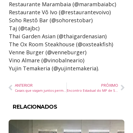
Restaurante Marambaia (@marambaiabc)
Restaurante Vô Ivo (@restaurantevoivo)
Soho Restô Bar (@sohorestobar)
Taj (@tajbc)
Thai Garden Asian (@thaigardenasian)
The Ox Room Steakhouse (@oxsteakfish)
Venne Burger (@venneburger)
Vino Almare (@vinobalneario)
Yujin Temakeria (@yujintemakeria).
ANTERIOR
PRÓXIMO
Casais que viajam juntos permanecem mais tempo juntos? Entenda
Encontro Estadual do MP de Santa Catarina debate o futuro das cidades
RELACIONADOS