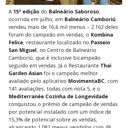
A
15ª edição
do
Balneário Saboroso
,
ocorrida em julho, em
Balneário Camboriú
,
vendeu mais de 16,6 mil menus – 2.162 deles
foram do campeão em vendas, o
Kombina
Felice
, restaurante localizado no
Passeio
San Miguel
, no Centro de Balneário
Camboriú, que é inclusive bicampeão
seguido em vendas. Já o Restaurante
Thai
Garden Asian
foi o campeão melhor
avaliado pelo aplicativo
MovimentaBC
, com
141 avaliações, todas com nota 5, e o
Mediterranée Cozinha de Longevidade
conquistou o prêmio de campeão de vendas
por potencial instalado com um índice de
15,3% de potencial sobre as vendas,
alcançando 1.082 menus vendidos com 48