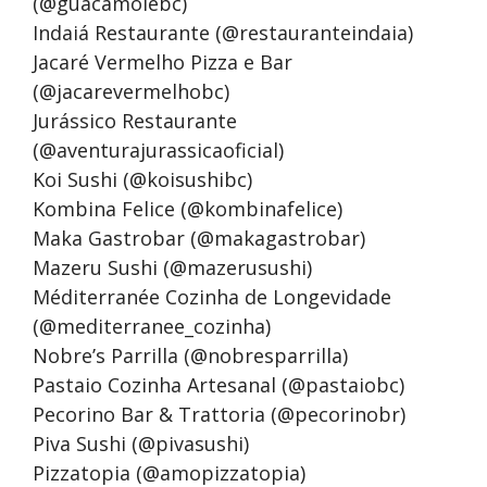
(@guacamolebc)
Indaiá Restaurante (@restauranteindaia)
Jacaré Vermelho Pizza e Bar
(@jacarevermelhobc)
Jurássico Restaurante
(@aventurajurassicaoficial)
Koi Sushi (@koisushibc)
Kombina Felice (@kombinafelice)
Maka Gastrobar (@makagastrobar)
Mazeru Sushi (@mazerusushi)
Méditerranée Cozinha de Longevidade
(@mediterranee_cozinha)
Nobre’s Parrilla (@nobresparrilla)
Pastaio Cozinha Artesanal (@pastaiobc)
Pecorino Bar & Trattoria (@pecorinobr)
Piva Sushi (@pivasushi)
Pizzatopia (@amopizzatopia)