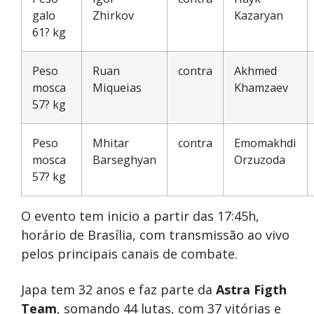
galo
Zhirkov
Kazaryan
61? kg
Peso
Ruan
contra
Akhmed
mosca
Miqueias
Khamzaev
57? kg
Peso
Mhitar
contra
Emomakhdi
mosca
Barseghyan
Orzuzoda
57? kg
O evento tem inicio a partir das 17:45h,
horário de Brasília, com transmissão ao vivo
pelos principais canais de combate.
Japa tem 32 anos e faz parte da
Astra Figth
Team
, somando 44 lutas, com 37 vitórias e