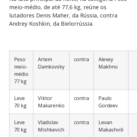
meio-médio, de até 77,6 kg, reúne os
lutadores Denis Maher, da Rússia, contra
Andrey Koshkin, da Bielorrússia.
Peso
Artem
contra
Alexey
meio-
Damkovsky
Makhno
médio
77 kg
Leve
Viktor
contra
Paulo
70 kg
Makarenko
Gordeev
Leve
Vladislav
contra
Levan
70 kg
Mishkevich
Makashvili