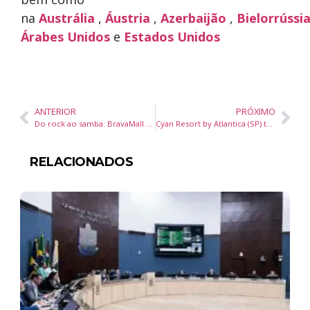
na
Austrália
,
Áustria
,
Azerbaijão
,
Bielorrússi
Árabes Unidos
e
Estados Unidos
ANTERIOR
PRÓXIMO
Do rock ao samba: BravaMall anuncia agenda de shows gratuitos em abril
Cyan Resort by Atlantica (SP) terá Páscoa dos Sonhos
RELACIONADOS