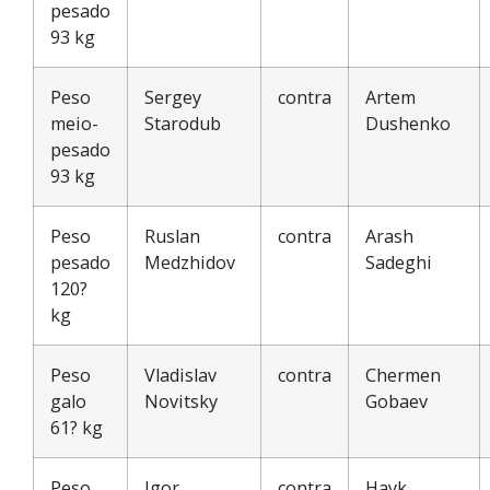
pesado
93 kg
Peso
Sergey
contra
Artem
meio-
Starodub
Dushenko
pesado
93 kg
Peso
Ruslan
contra
Arash
pesado
Medzhidov
Sadeghi
120?
kg
Peso
Vladislav
contra
Chermen
galo
Novitsky
Gobaev
61? kg
Peso
Igor
contra
Hayk