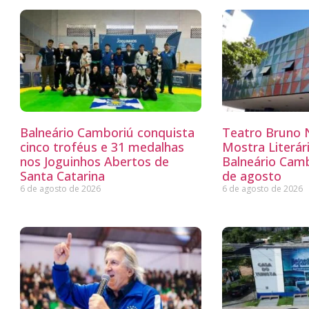
Balneário Camboriú conquista
Teatro Bruno N
cinco troféus e 31 medalhas
Mostra Literá
nos Joguinhos Abertos de
Balneário Camb
Santa Catarina
de agosto
6 de agosto de 2026
6 de agosto de 2026