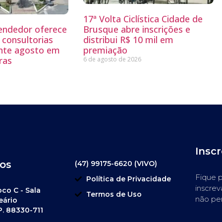
17ª Volta Ciclística Cidade de
endedor oferece
Brusque abre inscrições e
 consultorias
distribui R$ 10 mil em
ante agosto em
premiação
ras
6 de agosto de 2026
Insc
os
(47) 99175-6620 (VIVO)
Fique p
Política de Privacidade
inscrev
oco C - Sala
Termos de Uso
não pe
eário
P. 88330-711