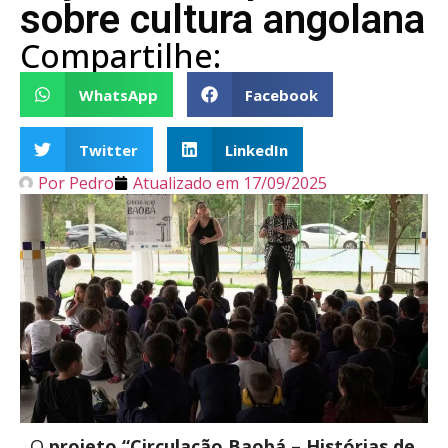
sobre cultura angolana
Compartilhe:
WhatsApp
Facebook
Twitter
LinkedIn
Por
Pedro
Atualizado em
17/09/2025
O
projeto “Circulação Baobá – Histórias de