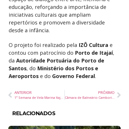
educação, reforçando a importância de
iniciativas culturais que ampliam
repertórios e promovem a diversidade
desde a infância.
O projeto foi realizado pela
IZÔ Cultura
e
contou com patrocínio do
Porto de Itajaí
,
da
Autoridade Portuária do Porto de
Santos
, do
Ministério dos Portos e
Aeroportos
e do
Governo Federal
.
ANTERIOR
PRÓXIMO
1ª Semana de Vela Marina Itajaí deve atrair 500 pessoas com disputa de barcos por controle remoto e encerramento do circuito de regatas
Câmara de Balneário Camboriú discute nove projetos em sessão desta quarta-feira (17)
RELACIONADOS