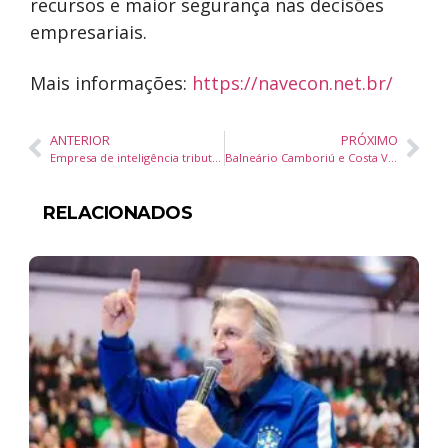
recursos e maior segurança nas decisões
empresariais.
Mais informações:
https://navecon.net.br/
ANTERIOR
PRÓXIMO
Empresa de inteligência tributária inaugura sede de R$ 2,5 milhões em Brusque (SC)
Balneário Camboriú e Costa Verde & Mar ampliam promoção turística no Nordeste com ações estratégicas em Salvador e Recife
RELACIONADOS