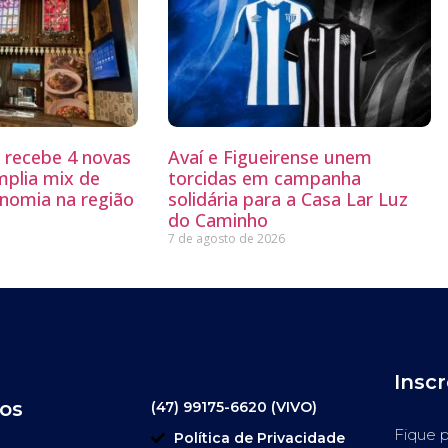
g recebe 4 novas
Avaí e Figueirense unem
mplia mix de
torcidas em campanha
nomia na região
solidária para a Casa Lar Luz
do Caminho
7 de agosto de 2026
Insc
os
(47) 99175-6620 (VIVO)
Fique p
Política de Privacidade