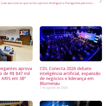
nizar a Copa do Mundo Feminina de 2027 no Brasil
Lula sanciona lei que torna Lupicínio Rodrigues e Pixinguinha patronos da Música Popular Brasileira
egantes aprova
CDL Conecta 2026 debate
 de R$ 847 mil
inteligência artificial, expansão
 ARIS em 38ª
de negócios e liderança em
Blumenau
7 de agosto de 2026