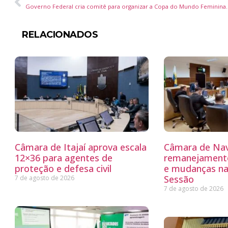
Governo Federal cria comitê para orga
RELACIONADOS
Câmara de Itajaí aprova escala
Câmara de Nav
12×36 para agentes de
remanejamento
proteção e defesa civil
e mudanças na
Sessão
7 de agosto de 2026
7 de agosto de 2026