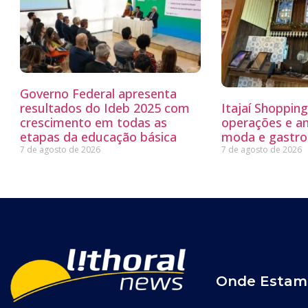
Governo Federal apresenta
resultados do Ideb 2025 com
Itajaí Shoppin
crescimento em todas as
operações e a
etapas da educação básica
moda e gastro
7 de agosto de 2026
7 de agosto de 2026
Onde Estam