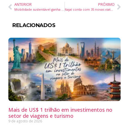
ANTERIOR
PRÓXIMO
Mobilidade sustentável ganha reforço em Itajaí com patinetes elétricos
Itajaí conta com 35 novas viaturas para atualização da frota dos órgãos de segurança
RELACIONADOS
Mais de US$ 1 trilhão em investimentos no
setor de viagens e turismo
9 de agosto de 2026