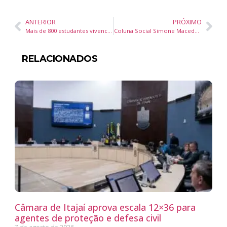
ANTERIOR
PRÓXIMO
Mais de 800 estudantes vivenciam a história do samba com o projeto Samba da Antonieta nas Escolas em Itajaí
Coluna Social Simone Macedo – Jornal Diário DC – 14 de outubro de 2025
RELACIONADOS
Câmara de Itajaí aprova escala 12×36 para
agentes de proteção e defesa civil