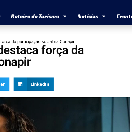
v
Roteiro de Turismo
Notícias
Event
 força da participação social na Conapir
destaca força da
onapir
er
LinkedIn