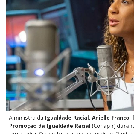
A ministra da
Igualdade Racial
,
Anielle Franco
,
Promoção da Igualdade Racial
(Conapir) duran
terça-feira. O evento, que reuniu mais de 2 mil