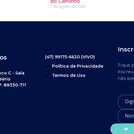
do Caminho
7 de agosto de 2026
Insc
os
(47) 99175-6620 (VIVO)
Fique p
Política de Privacidade
inscrev
oco C - Sala
Termos de Uso
não pe
eário
P. 88330-711