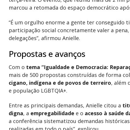
marcou a retomada do espaço democrático após 
“É um orgulho enorme a gente ter conseguido tir
participação social concretamente valer a pena,
delegações”, afirmou Anielle.
Propostas e avanços
Com o
tema “Igualdade e Democracia: Reparaçã
mais de 500 propostas construídas de forma c
cigano, indígena e de povos de terreiro
, além 
e população LGBTQIA+.
Entre as principais demandas, Anielle citou a
ti
digna
, a
empregabilidade
e o
acesso à saúde d
a conferência sistematizou demandas históricas
realizadas em todo o país”, explicou.