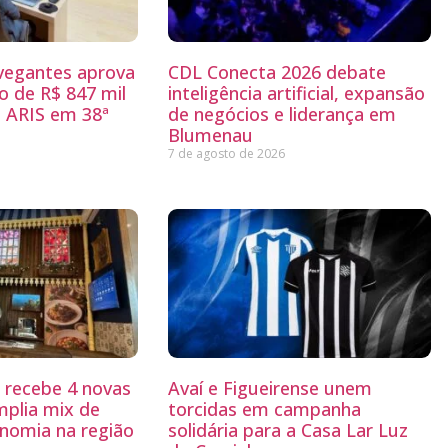
egantes aprova
CDL Conecta 2026 debate
 de R$ 847 mil
inteligência artificial, expansão
 ARIS em 38ª
de negócios e liderança em
Blumenau
7 de agosto de 2026
g recebe 4 novas
Avaí e Figueirense unem
mplia mix de
torcidas em campanha
nomia na região
solidária para a Casa Lar Luz