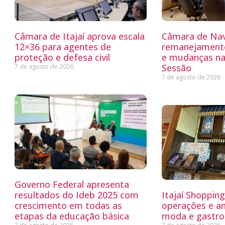
Câmara de Itajaí aprova escala
Câmara de Nav
12×36 para agentes de
remanejamento
proteção e defesa civil
e mudanças na
Sessão
7 de agosto de 2026
7 de agosto de 2026
Governo Federal apresenta
resultados do Ideb 2025 com
Itajaí Shoppin
crescimento em todas as
operações e a
etapas da educação básica
moda e gastro