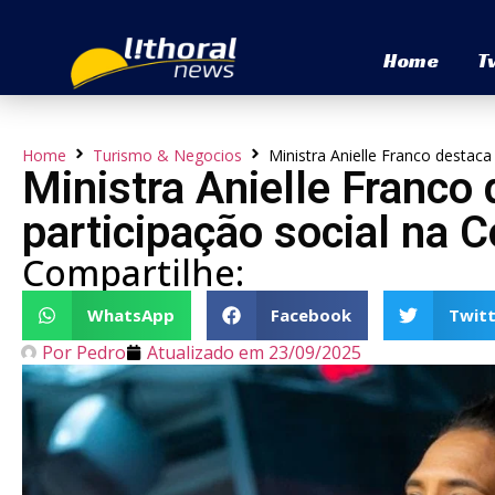
Home
T
Home
Turismo & Negocios
Ministra Anielle Franco destaca
Ministra Anielle Franco 
participação social na C
Compartilhe:
WhatsApp
Facebook
Twitt
Por
Pedro
Atualizado em
23/09/2025