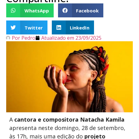
WhatsApp
Facebook
Twitter
LinkedIn
Por
Pedro
Atualizado em
23/09/2025
A
cantora e
compositora Natacha Kamila
apresenta neste domingo, 28 de setembro,
às 17h, mais uma edição do
projeto