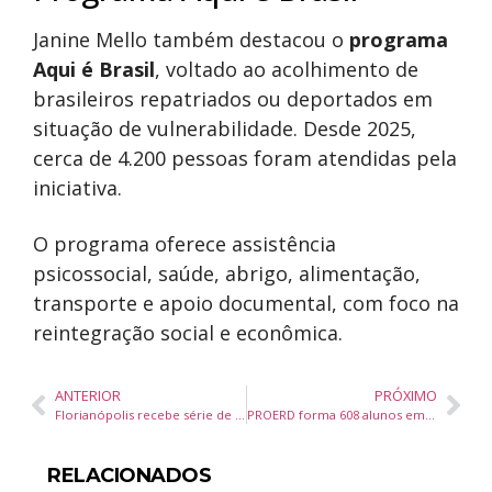
Janine Mello também destacou o
programa
Aqui é Brasil
, voltado ao acolhimento de
brasileiros repatriados ou deportados em
situação de vulnerabilidade. Desde 2025,
cerca de 4.200 pessoas foram atendidas pela
iniciativa.
O programa oferece assistência
psicossocial, saúde, abrigo, alimentação,
transporte e apoio documental, com foco na
reintegração social e econômica.
ANTERIOR
PRÓXIMO
Florianópolis recebe série de encontros gratuitos sobre mulheres na música instrumental com pesquisa inédita “O Palco que Nos Deve”
PROERD forma 608 alunos em Camboriú e se aproxima de marca histórica de 30 mil estudantes atendidos
RELACIONADOS