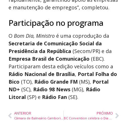
e manutenção de empregos”, completou.
Participação no programa
O
Bom Dia, Ministro
é uma coprodução da
Secretaria de Comunicação Social da
Presidência da República
(Secom/PR) e da
Empresa Brasil de Comunicação
(EBC).
Participaram desta edição veículos como a
Rádio Nacional de Brasília
,
Portal Folha do
Bico
(TO),
Rádio Grande FM
(MS),
Portal
ND+
(SC),
Rádio 98 News
(MG),
Rádio
Litoral
(SP) e
Rádio Fan
(SE).
ANTERIOR
PRÓXIMO
Câmara de Balneário Camboriú aprova projeto sobre divulgação da Entrega Legal em unidades de saúde
BC Convention celebra o Dia da Secretária com homenagens e ação de valorização em Florianópolis