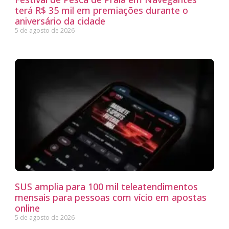
terá R$ 35 mil em premiações durante o
aniversário da cidade
5 de agosto de 2026
SUS amplia para 100 mil teleatendimentos
mensais para pessoas com vício em apostas
online
5 de agosto de 2026