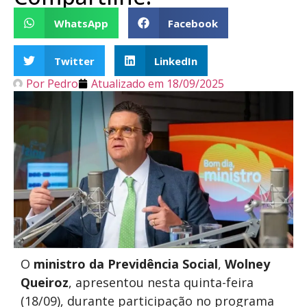
WhatsApp
Facebook
Twitter
LinkedIn
Por
Pedro
Atualizado em
18/09/2025
O
ministro da Previdência Social
,
Wolney
Queiroz
, apresentou nesta quinta-feira
(18/09), durante participação no programa