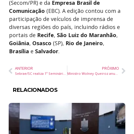
(Secom/PR) e da
Empresa Brasil de
Comunicação
(EBC). A edição contou com a
participação de veículos de imprensa de
diversas regiões do país, incluindo rádios e
portais de
Recife
,
São Luiz do Maranhão
,
Goiânia
,
Osasco
(SP),
Rio de Janeiro
,
Brasília
e
Salvador
.
ANTERIOR
PRÓXIMO
Sebrae/SC realiza 1º Seminário de Turismo da Costa Verde & Mar em Balneário Camboriú
Ministro Wolney Queiroz anuncia 500 novos peritos médicos federais para reduzir filas do INSS, com foco no Nordeste
RELACIONADOS