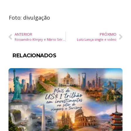
Foto: divulgação
ANTERIOR
PRÓXIMO
Rossandro Klinjey e Mário Sérgio Cortella lançam livro em São Paulo
Lulú Lança single e video
RELACIONADOS