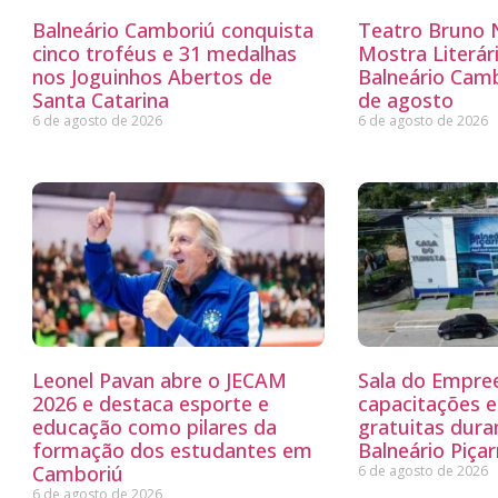
Balneário Camboriú conquista
Teatro Bruno N
cinco troféus e 31 medalhas
Mostra Literá
nos Joguinhos Abertos de
Balneário Camb
Santa Catarina
de agosto
6 de agosto de 2026
6 de agosto de 2026
Leonel Pavan abre o JECAM
Sala do Empre
2026 e destaca esporte e
capacitações e
educação como pilares da
gratuitas dur
formação dos estudantes em
Balneário Piçar
Camboriú
6 de agosto de 2026
6 de agosto de 2026