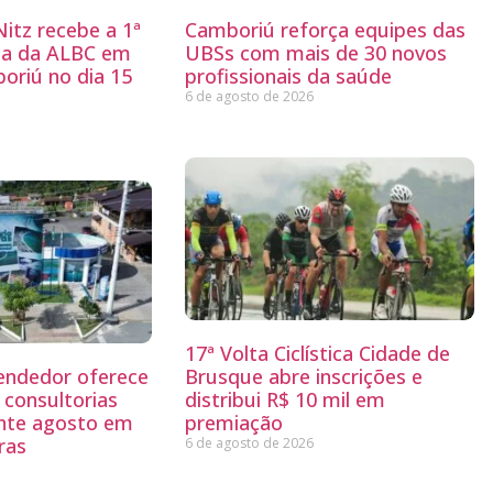
itz recebe a 1ª
Camboriú reforça equipes das
ria da ALBC em
UBSs com mais de 30 novos
oriú no dia 15
profissionais da saúde
6 de agosto de 2026
17ª Volta Ciclística Cidade de
endedor oferece
Brusque abre inscrições e
 consultorias
distribui R$ 10 mil em
ante agosto em
premiação
ras
6 de agosto de 2026