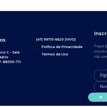
Insc
os
(47) 99175-6620 (VIVO)
Fique p
Política de Privacidade
inscrev
oco C - Sala
Termos de Uso
não pe
eário
P. 88330-711