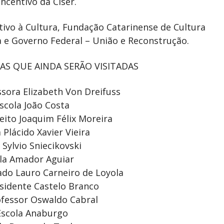
ncentivo da Ciser.
ivo à Cultura, Fundação Catarinense de Cultura
ra e Governo Federal – União e Reconstrução.
AS QUE AINDA SERÃO VISITADAS
ssora Elizabeth Von Dreifuss
Escola João Costa
feito Joaquim Félix Moreira
 Plácido Xavier Vieira
 Sylvio Sniecikovski
ola Amador Aguiar
ado Lauro Carneiro de Loyola
esidente Castelo Branco
rofessor Oswaldo Cabral
 Escola Anaburgo