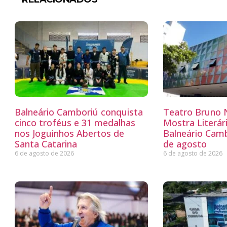
Balneário Camboriú conquista
Teatro Bruno N
cinco troféus e 31 medalhas
Mostra Literá
nos Joguinhos Abertos de
Balneário Camb
Santa Catarina
de agosto
6 de agosto de 2026
6 de agosto de 2026