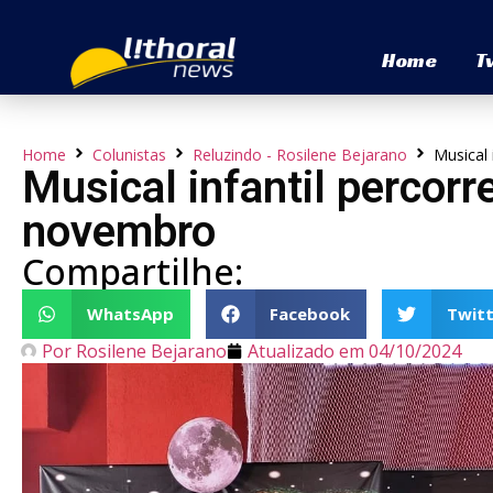
Home
T
Home
Colunistas
Reluzindo - Rosilene Bejarano
Musical 
Musical infantil percorr
novembro
Compartilhe:
WhatsApp
Facebook
Twitt
Por
Rosilene Bejarano
Atualizado em
04/10/2024