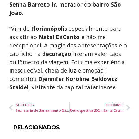
Senna Barreto Jr
, morador do bairro
São
João
.
“Vim de
Florianópolis
especialmente para
assistir ao
Natal EnCanto
e não me
decepcionei. A magia das apresentações e o
capricho na
decoração
fizeram valer cada
quilômetro da viagem. Foi uma experiência
inesquecível, cheia de luz e emoção”,
comentou
Djennifer Koroline Beldovicz
Staidel
, visitante da capital catarinense.
ANTERIOR
PRÓXIMO
Secretaria de Saneamento Básico de Camboriu instala 30 novas lixeiras contêineres
Retrospectiva 2024: Santa Catarina encerra o ano com marca histórica de mais de R$ 381 milhões em incentivo para ciência, tecnologia e inovação
RELACIONADOS