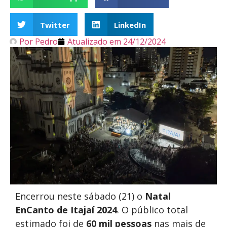
Twitter
LinkedIn
Por
Pedro
Atualizado em
24/12/2024
Encerrou neste sábado (21) o
Natal
EnCanto de Itajaí 2024
. O público total
estimado foi de
60 mil pessoas
nas mais de