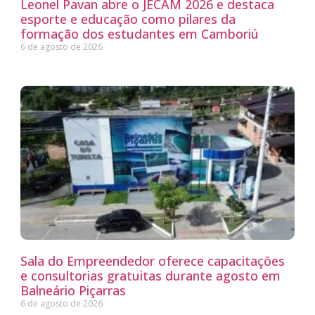
Leonel Pavan abre o JECAM 2026 e destaca
esporte e educação como pilares da
formação dos estudantes em Camboriú
6 de agosto de 2026
Sala do Empreendedor oferece capacitações
e consultorias gratuitas durante agosto em
Balneário Piçarras
6 de agosto de 2026