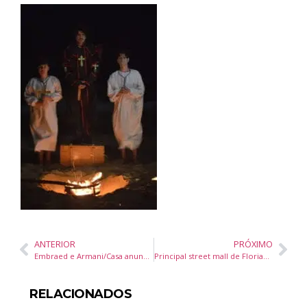
ANTERIOR
PRÓXIMO
Embraed e Armani/Casa anunciam collab em um novo empreendimento frente ao mar em Balneário Camboriú
Principal street mall de Florianópolis oferece mais de 20 opções gastronômicas e se consolida como destino certo dos turistas neste verão
RELACIONADOS