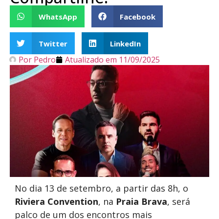
WhatsApp
Facebook
Twitter
LinkedIn
Por
Pedro
Atualizado em
11/09/2025
No dia 13 de setembro, a partir das 8h, o
Riviera Convention
, na
Praia Brava
, será
palco de um dos encontros mais