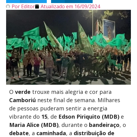
Por
Editor
Atualizado em
16/09/2024
O
verde
trouxe mais alegria e cor para
Camboriú
neste final de semana. Milhares
de pessoas puderam sentir a energia
vibrante do
15
, de
Edson Piriquito (MDB)
e
Maria Alice (MDB)
, durante o
bandeiraço
, o
debate
, a
caminhada
, a
distribuição de