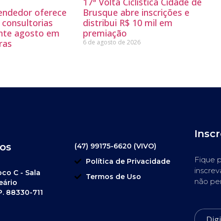
17ª Volta Ciclística Cidade de
endedor oferece
Brusque abre inscrições e
 consultorias
distribui R$ 10 mil em
ante agosto em
premiação
ras
6 de agosto de 2026
Insc
os
(47) 99175-6620 (VIVO)
Fique p
Política de Privacidade
inscrev
oco C - Sala
Termos de Uso
não pe
eário
P. 88330-711