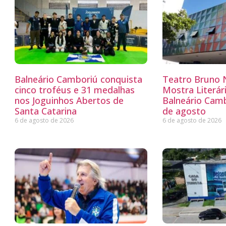
Balneário Camboriú conquista
Teatro Bruno N
cinco troféus e 31 medalhas
Mostra Literá
nos Joguinhos Abertos de
Balneário Camb
Santa Catarina
de agosto
6 de agosto de 2026
6 de agosto de 2026