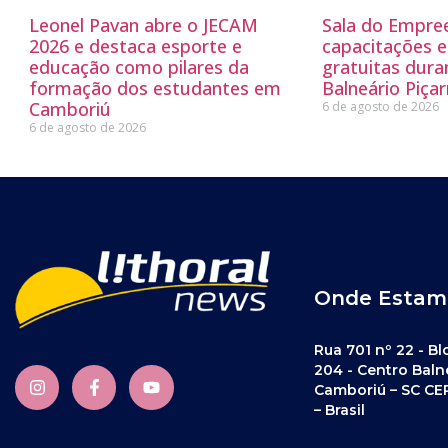
Leonel Pavan abre o JECAM
Sala do Empre
2026 e destaca esporte e
capacitações e
educação como pilares da
gratuitas dur
formação dos estudantes em
Balneário Piçar
Camboriú
6 de agosto de 2026
6 de agosto de 2026
Onde Estam
Rua 701 nº 22 - Bl
204 - Centro Baln
Camboriú – SC CE
– Brasil