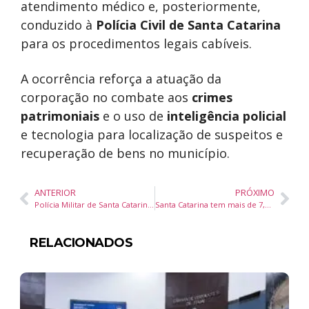
atendimento médico e, posteriormente,
conduzido à
Polícia Civil de Santa Catarina
para os procedimentos legais cabíveis.
A ocorrência reforça a atuação da
corporação no combate aos
crimes
patrimoniais
e o uso de
inteligência policial
e tecnologia para localização de suspeitos e
recuperação de bens no município.
ANTERIOR
PRÓXIMO
Polícia Militar de Santa Catarina prende suspeito de roubo em flagrante após ação rápida na Base da Barra, em Balneário Camboriú
Santa Catarina tem mais de 7,4 mil vagas de emprego abertas no Sine, com oportunidades em todas as regiões do estado
RELACIONADOS