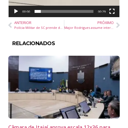
00:00
00:29
ANTERIOR
PRÓXIMO
Polícia Militar de SC prende dois homens com carro roubado e 266 kg de drogas em Itajaí
Major Rodrigues assume interinamente a Secretaria de Segurança de Balneário Camboriú
RELACIONADOS
Câmara de Itajaí aprova escala 12×36 para