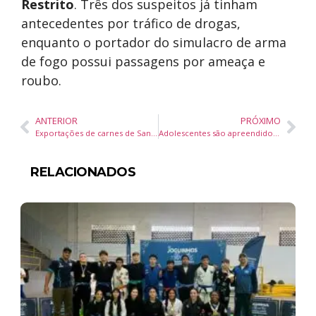
Restrito
. Três dos suspeitos já tinham
antecedentes por tráfico de drogas,
enquanto o portador do simulacro de arma
de fogo possui passagens por ameaça e
roubo.
ANTERIOR
PRÓXIMO
Exportações de carnes de Santa Catarina atingem receita histórica de US$ 438 milhões em setembro
Adolescentes são apreendidos após ataque com faca na Escola Rogério Leonardo Kuhnen, em Camboriú
RELACIONADOS