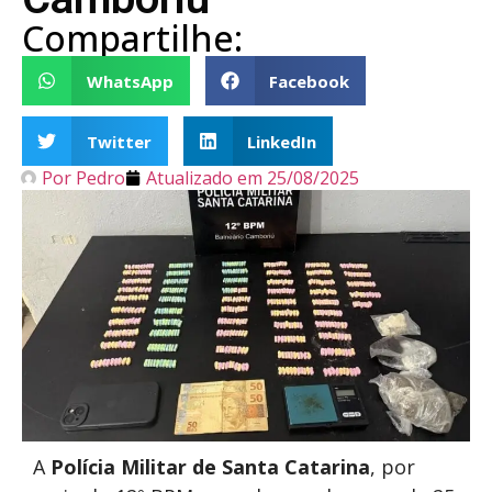
Compartilhe:
WhatsApp
Facebook
Twitter
LinkedIn
Por
Pedro
Atualizado em
25/08/2025
A
Polícia Militar de Santa Catarina
, por