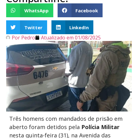
WhatsApp
Facebook
Twitter
LinkedIn
Por
Pedro
Atualizado em
01/08/2025
Três homens com mandados de prisão em
aberto foram detidos pela
Polícia Militar
nesta quinta-feira (31), na Avenida das