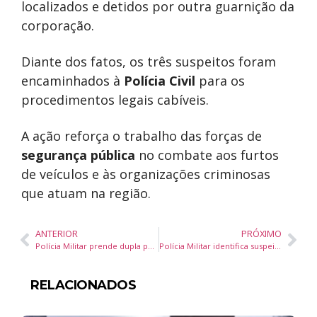
localizados e detidos por outra guarnição da
corporação.
Diante dos fatos, os três suspeitos foram
encaminhados à
Polícia Civil
para os
procedimentos legais cabíveis.
A ação reforça o trabalho das forças de
segurança pública
no combate aos furtos
de veículos e às organizações criminosas
que atuam na região.
ANTERIOR
PRÓXIMO
Polícia Militar prende dupla por tentativa de furto e recupera joias e relógios em Balneário Camboriú
Polícia Militar identifica suspeito reincidente em tentativa de furto a condomínio em Balneário Camboriú
RELACIONADOS