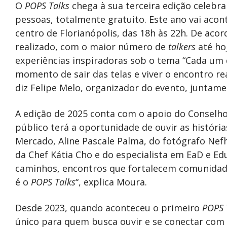
O
POPS Talks
chega à sua terceira edição celebra
pessoas, totalmente gratuito. Este ano vai acon
centro de Florianópolis, das 18h às 22h. De aco
realizado, com o maior número de
talkers
até ho
experiências inspiradoras sob o tema “Cada um 
momento de sair das telas e viver o encontro rea
diz Felipe Melo, organizador do evento, juntam
A edição de 2025 conta com o apoio do Conselho,
público terá a oportunidade de ouvir as história
Mercado, Aline Pascale Palma, do fotógrafo Nefh
da Chef Kátia Cho e do especialista em EaD e Ed
caminhos, encontros que fortalecem comunidad
é o
POPS Talks
“, explica Moura.
Desde 2023, quando aconteceu o primeiro
POPS 
único para quem busca ouvir e se conectar com hi