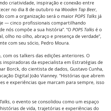
ndo criatividade, inspiração e conexão entre
tecer no dia 8 de outubro na
Wooden Tap Beer
,
rdo com a organização será o maior
POPS Talks
já
je — cinco profissionais compartilhando
de nós compõe a sua história”. “O
POPS Talks
é o
l, olho no olho, abraço e presença de verdade”,
ente com seu sócio, Pedro Moura.
 com os talkers das edições anteriores. O
s inspiradoras da especialista em Estratégias de
ar Borck, do cientista de dados, Gustavo Cunha,
ucação Digital João Vianney. “Histórias que abrem
es e experiências que marcam para sempre, isso
Talks
, o evento se consolidou como um espaço
stórias de vida, trajetórias e experiências do