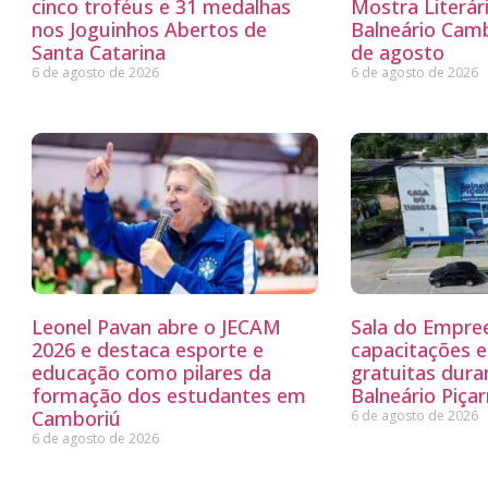
cinco troféus e 31 medalhas
Mostra Literá
nos Joguinhos Abertos de
Balneário Camb
Santa Catarina
de agosto
6 de agosto de 2026
6 de agosto de 2026
Leonel Pavan abre o JECAM
Sala do Empre
2026 e destaca esporte e
capacitações e
educação como pilares da
gratuitas dur
formação dos estudantes em
Balneário Piçar
Camboriú
6 de agosto de 2026
6 de agosto de 2026