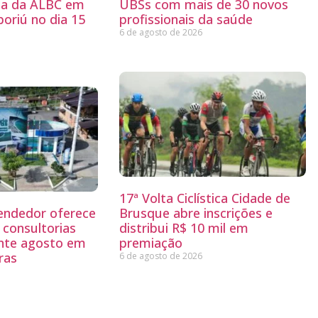
ria da ALBC em
UBSs com mais de 30 novos
oriú no dia 15
profissionais da saúde
6 de agosto de 2026
17ª Volta Ciclística Cidade de
endedor oferece
Brusque abre inscrições e
 consultorias
distribui R$ 10 mil em
ante agosto em
premiação
ras
6 de agosto de 2026