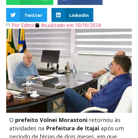
Twitter
LinkedIn
Por
Editor
Atualizado em
10/10/2024
O
prefeito Volnei Morastoni
retornou às
atividades na
Prefeitura de Itajaí
após um
período de férias de dois meses, em que