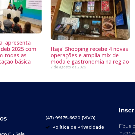
al apresenta
 Ideb 2025 com
Itajaí Shopping recebe 4 novas
m todas as
operações e amplia mix de
cação básica
moda e gastronomia na região
7 de agosto de 2026
Insc
os
(47) 99175-6620 (VIVO)
Fique p
Política de Privacidade
inscrev
oco C - Sala