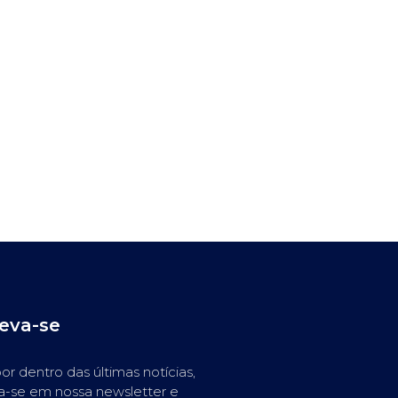
reva-se
or dentro das últimas notícias,
a-se em nossa newsletter e