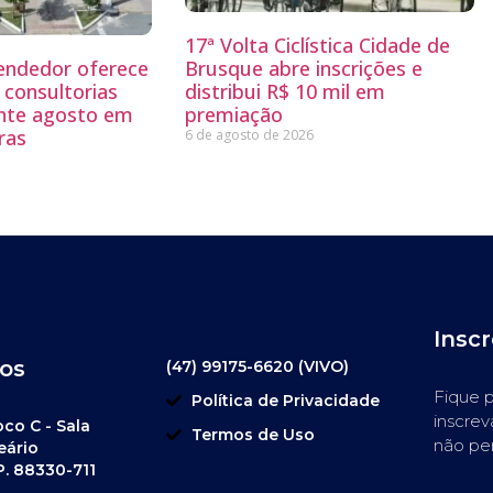
17ª Volta Ciclística Cidade de
endedor oferece
Brusque abre inscrições e
 consultorias
distribui R$ 10 mil em
ante agosto em
premiação
ras
6 de agosto de 2026
Insc
os
(47) 99175-6620 (VIVO)
Fique p
Política de Privacidade
inscrev
oco C - Sala
Termos de Uso
não pe
eário
P. 88330-711