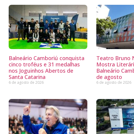
Balneário Camboriú conquista
Teatro Bruno N
cinco troféus e 31 medalhas
Mostra Literá
nos Joguinhos Abertos de
Balneário Camb
Santa Catarina
de agosto
6 de agosto de 2026
6 de agosto de 2026