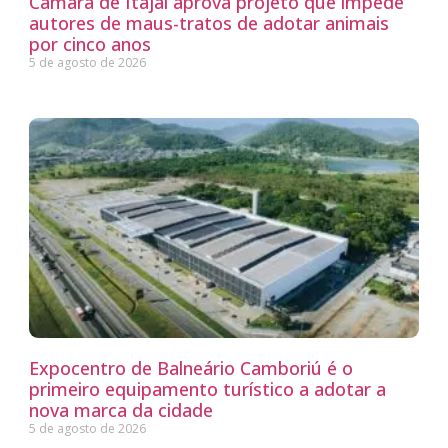
Câmara de Itajaí aprova projeto que impede
autores de maus-tratos de adotar animais
por cinco anos
5 de agosto de 2026
Expocentro de Balneário Camboriú é o
primeiro equipamento turístico a adotar a
nova marca da cidade
5 de agosto de 2026