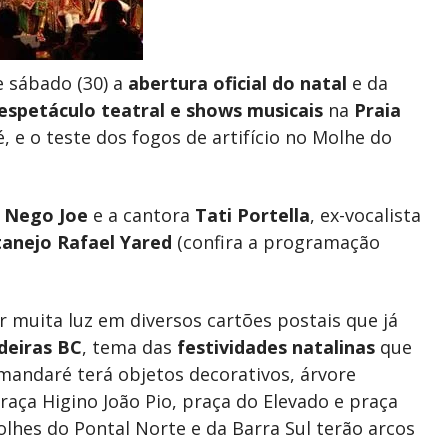
e sábado (30) a
abertura oficial do natal
e da
espetáculo teatral e shows musicais
na
Praia
 e o teste dos fogos de artifício no Molhe do
 Nego Joe
e a cantora
Tati Portella
, ex-vocalista
tanejo Rafael Yared
(confira a programação
 muita luz em diversos cartões postais que já
deiras BC
, tema das
festividades natalinas
que
amandaré terá objetos decorativos, árvore
 praça Higino João Pio, praça do Elevado e praça
hes do Pontal Norte e da Barra Sul terão arcos