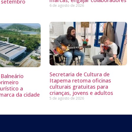
marcas, engajar colaboradores
o setembro
6 de agosto de 2026
Secretaria de Cultura de
Balneário
Itapema retoma oficinas
primeiro
culturais gratuitas para
rístico a
crianças, jovens e adultos
 marca da cidade
5 de agosto de 2026