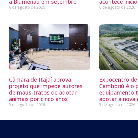
a Blumenau em setembro
acontece iníci
6 de agosto de 2026
6 de agosto de 2026
Câmara de Itajaí aprova
Expocentro de 
projeto que impede autores
Camboriú é o 
de maus-tratos de adotar
equipamento tu
animais por cinco anos
adotar a nova
5 de agosto de 2026
5 de agosto de 2026