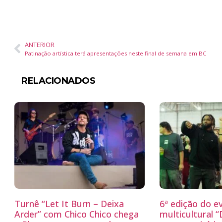
ANTERIOR
Patinação artística terá apresentações neste final de semana em BC
RELACIONADOS
Turnê “Let It Burn – Deixa
6ª edição do e
Arder” com Chico Chico chega
multicultural 