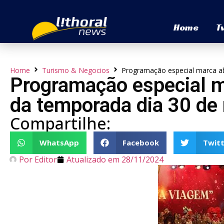
Home
T
Home
Turismo & Negocios
Programação especial marca ab
Programação especial m
da temporada dia 30 de
Compartilhe:
WhatsApp
Facebook
Twitt
Por
Editor
Atualizado em
28/11/2024