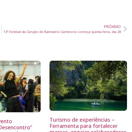
PRÓXIMO
13º Festival da Canção de Balneário Camboriú começa quinta-feira, dia 28
Turismo de experiências –
vento
Ferramenta para fortalecer
“Desencontro”