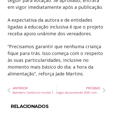
seguir para votação. Se aprovado, entrará
em vigor imediatamente após a publicação.
A expectativa da autora e de entidades
ligadas à educação inclusiva é que o projeto
receba apoio unânime dos vereadores.
“Precisamos garantir que nenhuma criança
fique para trás. Isso começa com o respeito
às suas particularidades, inclusive no
momento mais básico do dia: a hora da
alimentação”, reforça Jade Martins.
ANTERIOR
PRÓXIMO
Balneário Camboriú recebe 11ª edição do Workshop Noivas na Estaleiro Guest House
Jogos da Juventude 2025 começam em Brasília com 4,7 mil atletas e apoio do Governo do Brasil
RELACIONADOS