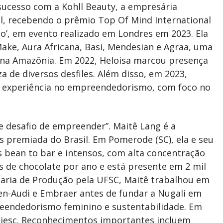
sucesso com a Kohll Beauty, a empresária
al, recebendo o prêmio Top Of Mind International
’, em evento realizado em Londres em 2023. Ela
ke, Aura Africana, Basi, Mendesian e Agraa, uma
 na Amazônia. Em 2022, Heloisa marcou presença
 de diversos desfiles. Além disso, em 2023,
sua experiência no empreendedorismo, com foco no
e desafio de empreender”. Maitê Lang é a
s premiada do Brasil. Em Pomerode (SC), ela e seu
 bean to bar e intensos, com alta concentração
s de chocolate por ano e está presente em 2 mil
aria de Produção pela UFSC, Maitê trabalhou em
n-Audi e Embraer antes de fundar a Nugali em
reendedorismo feminino e sustentabilidade. Em
 Fiesc. Reconhecimentos importantes incluem