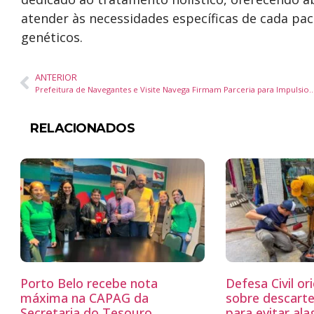
atender às necessidades específicas de cada pa
genéticos.
ANTERIOR
Prefeitura de Navegantes e Visite Navega Firmam Parceria para Impulsionar Turismo
RELACIONADOS
Porto Belo recebe nota
Defesa Civil o
máxima na CAPAG da
sobre descarte
Secretaria do Tesouro
para evitar a