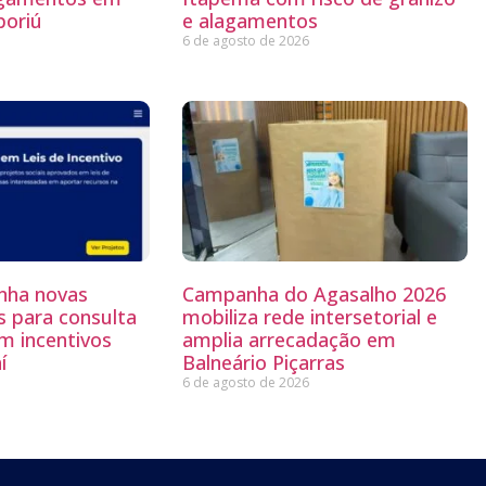
boriú
e alagamentos
6 de agosto de 2026
anha novas
Campanha do Agasalho 2026
s para consulta
mobiliza rede intersetorial e
m incentivos
amplia arrecadação em
í
Balneário Piçarras
6 de agosto de 2026