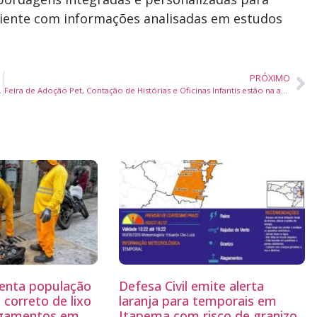
ciente com informações analisadas em estudos
PRÓXIMO
 e Negócios no Município
Feira de Adoção Pet, Contação de Histórias e Oficinas Infantis estão na agenda do fim de semana de no Garten Shopping
rienta população
Defesa Civil emite alerta
 correto de lixo
laranja para temporais em
lagamentos em
Itapema com risco de granizo