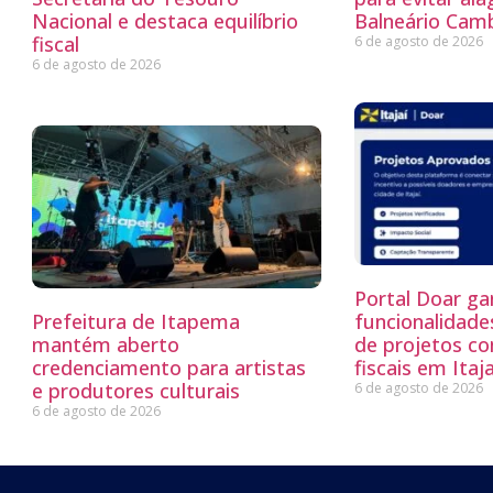
Nacional e destaca equilíbrio
Balneário Cam
fiscal
6 de agosto de 2026
6 de agosto de 2026
Portal Doar g
Prefeitura de Itapema
funcionalidade
mantém aberto
de projetos co
credenciamento para artistas
fiscais em Itaja
e produtores culturais
6 de agosto de 2026
6 de agosto de 2026